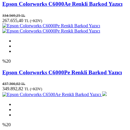
Epson Colorworks C6000Ae Renkli Barkod Yazıcı
334.569,25
TL
267.655,40
TL
(+KDV)
%20
Epson Colorworks C6000Pe Renkli Barkod Yazıcı
437.366,02
TL
349.892,82
TL
(+KDV)
%20