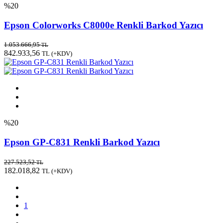
%20
Epson Colorworks C8000e Renkli Barkod Yazıcı
1.053.666,95
TL
842.933,56
TL
(+KDV)
%20
Epson GP-C831 Renkli Barkod Yazıcı
227.523,52
TL
182.018,82
TL
(+KDV)
1