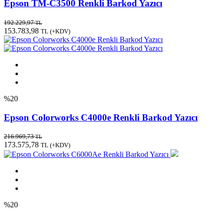
Epson TM-C3500 Renkli Barkod Yazıcı
192.229,97
TL
153.783,98
TL
(+KDV)
%20
Epson Colorworks C4000e Renkli Barkod Yazıcı
216.969,73
TL
173.575,78
TL
(+KDV)
%20