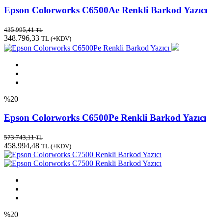
Epson Colorworks C6500Ae Renkli Barkod Yazıcı
435.995,41
TL
348.796,33
TL
(+KDV)
%20
Epson Colorworks C6500Pe Renkli Barkod Yazıcı
573.743,11
TL
458.994,48
TL
(+KDV)
%20