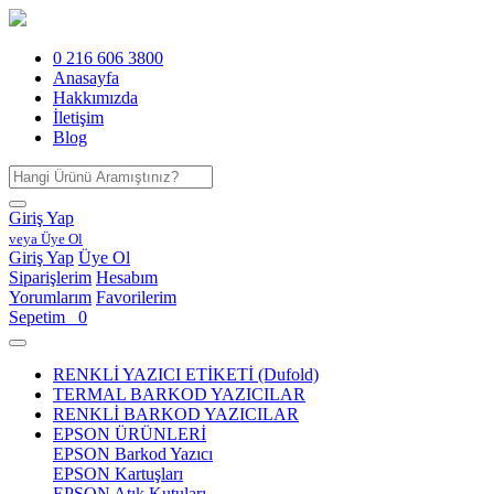
0 216 606 3800
Anasayfa
Hakkımızda
İletişim
Blog
Giriş Yap
veya Üye Ol
Giriş Yap
Üye Ol
Siparişlerim
Hesabım
Yorumlarım
Favorilerim
Sepetim
0
RENKLİ YAZICI ETİKETİ (Dufold)
TERMAL BARKOD YAZICILAR
RENKLİ BARKOD YAZICILAR
EPSON ÜRÜNLERİ
EPSON Barkod Yazıcı
EPSON Kartuşları
EPSON Atık Kutuları