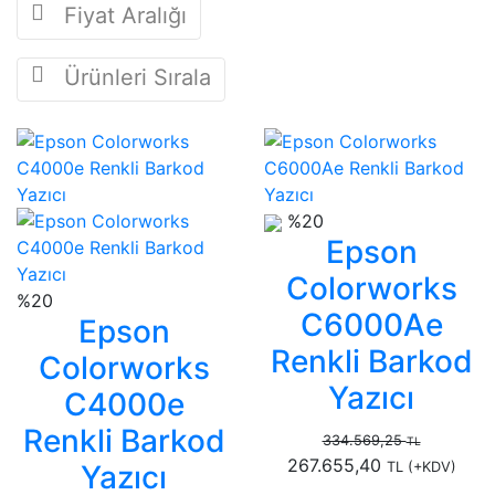
Fiyat Aralığı
Ürünleri Sırala
%20
Epson
Colorworks
%20
C6000Ae
Epson
Renkli Barkod
Colorworks
Yazıcı
C4000e
Renkli Barkod
334.569,25
TL
267.655,40
Yazıcı
TL
(+KDV)