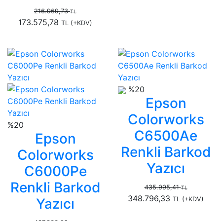
216.969,73
TL
173.575,78
TL
(+KDV)
%20
Epson
Colorworks
%20
C6500Ae
Epson
Renkli Barkod
Colorworks
Yazıcı
C6000Pe
Renkli Barkod
435.995,41
TL
348.796,33
Yazıcı
TL
(+KDV)