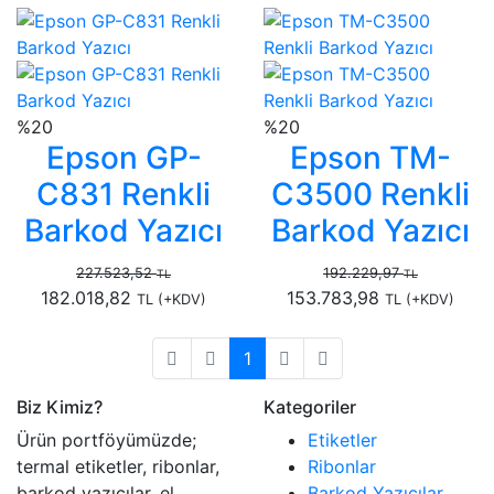
%20
%20
Epson GP-
Epson TM-
C831 Renkli
C3500 Renkli
Barkod Yazıcı
Barkod Yazıcı
227.523,52
192.229,97
TL
TL
182.018,82
153.783,98
TL
(+KDV)
TL
(+KDV)
1
Biz Kimiz?
Kategoriler
Ürün portföyümüzde;
Etiketler
termal etiketler, ribonlar,
Ribonlar
barkod yazıcılar, el
Barkod Yazıcılar