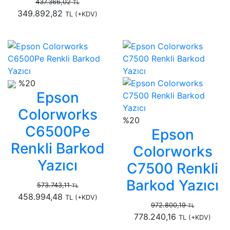
437.366,02
TL
349.892,82
TL
(+KDV)
%20
Epson
Colorworks
%20
C6500Pe
Epson
Renkli Barkod
Colorworks
Yazıcı
C7500 Renkli
Barkod Yazıcı
573.743,11
TL
458.994,48
TL
(+KDV)
972.800,19
TL
778.240,16
TL
(+KDV)