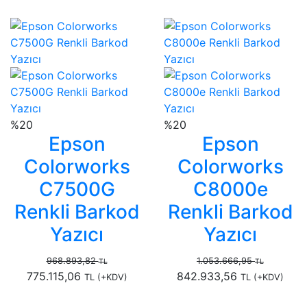
%20
%20
Epson
Epson
Colorworks
Colorworks
C7500G
C8000e
Renkli Barkod
Renkli Barkod
Yazıcı
Yazıcı
968.893,82
1.053.666,95
TL
TL
775.115,06
842.933,56
TL
(+KDV)
TL
(+KDV)