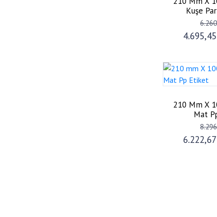
210 Mm X 1
Kuşe Par
6.26
4.695,4
210 Mm X 1
Mat Pp
8.29
6.222,6