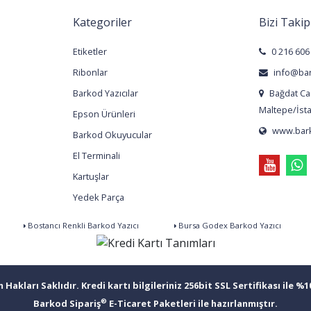
Kategoriler
Bizi Takip
Etiketler
0 216 606
Ribonlar
info@bar
Barkod Yazıcılar
Bağdat Cad
Maltepe/İst
Epson Ürünleri
www.bark
Barkod Okuyucular
El Terminali
Kartuşlar
Yedek Parça
Bostancı Renkli Barkod Yazıcı
Bursa Godex Barkod Yazıcı
Hakları Saklıdır. Kredi kartı bilgileriniz 256bit SSL Sertifikası ile %
®
Barkod Sipariş
E-Ticaret Paketleri ile hazırlanmıştır.