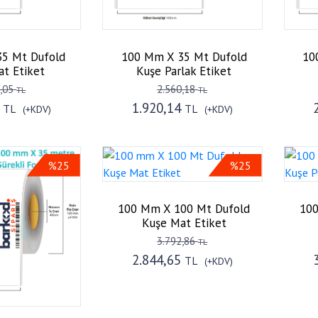
5 Mt Dufold
100 Mm X 35 Mt Dufold
10
t Etiket
Kuşe Parlak Etiket
4,05
2.560,18
TL
TL
4
1.920,14
TL
TL
(+KDV)
(+KDV)
%25
%25
100 Mm X 100 Mt Dufold
100
Kuşe Mat Etiket
3.792,86
TL
2.844,65
TL
(+KDV)