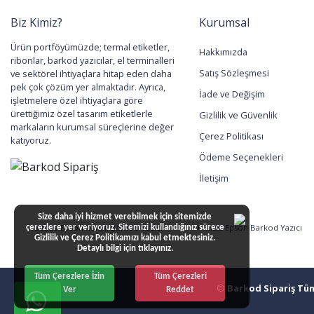
Biz Kimiz?
Kurumsal
Ürün portföyümüzde; termal etiketler,
Hakkımızda
ribonlar, barkod yazıcılar, el terminalleri
Satış Sözleşmesi
ve sektörel ihtiyaçlara hitap eden daha
pek çok çözüm yer almaktadır. Ayrıca,
İade ve Değişim
işletmelere özel ihtiyaçlara göre
ürettiğimiz özel tasarım etiketlerle
Gizlilik ve Güvenlik
markaların kurumsal süreçlerine değer
Çerez Politikası
katıyoruz.
Ödeme Seçenekleri
İletişim
Size daha iyi hizmet verebilmek için sitemizde
Gebze Epson Renkli Barkod Yazıcı
Tuzla Epson Barkod Yazıcı
çerezlere yer veriyoruz. Sitemizi kullandığınız sürece
Gizlilik ve Çerez Politikamızı kabul etmektesiniz.
Detaylı bilgi için
tıklayınız.
Tüm Çerezlere İzin
Tüm Çerezleri
©
Barkod Sipariş Tüm 
Ver
Reddet