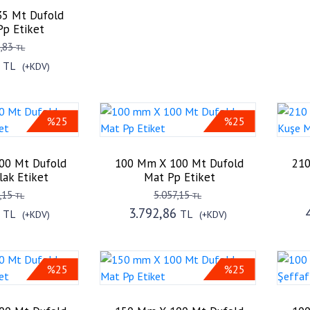
5 Mt Dufold
Pp Etiket
4,83
TL
2
TL
(+KDV)
%25
%25
00 Mt Dufold
100 Mm X 100 Mt Dufold
210
lak Etiket
Mat Pp Etiket
7,15
5.057,15
TL
TL
6
3.792,86
TL
TL
(+KDV)
(+KDV)
%25
%25