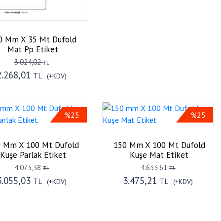
0 Mm X 35 Mt Dufold
Mat Pp Etiket
3.024,02
TL
2.268,01
TL
(+KDV)
%25
%25
 Mm X 100 Mt Dufold
150 Mm X 100 Mt Dufold
Kuşe Parlak Etiket
Kuşe Mat Etiket
4.073,38
4.633,61
TL
TL
3.055,03
3.475,21
TL
TL
(+KDV)
(+KDV)