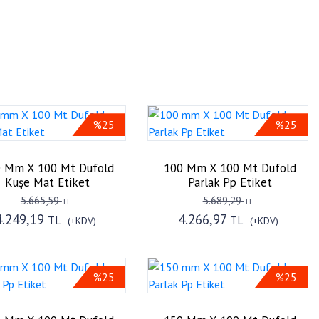
%25
%25
 Mm X 100 Mt Dufold
100 Mm X 100 Mt Dufold
Kuşe Mat Etiket
Parlak Pp Etiket
5.665,59
5.689,29
TL
TL
4.249,19
4.266,97
TL
TL
(+KDV)
(+KDV)
%25
%25