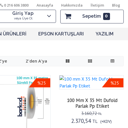
0 216 606 3800
Anasayfa
Hakkımızda
İletişim
Blog
Giriş Yap
0
Sepetim
veya Üye Ol
N ÜRÜNLERİ
EPSON KARTUŞLARI
YAZILIM
Z'ye
Z'den A'ya
%25
%25
100 Mm X 35 Mt Dufold
Parlak Pp Etiket
3.160,72
TL
2.370,54
TL
(+KDV)