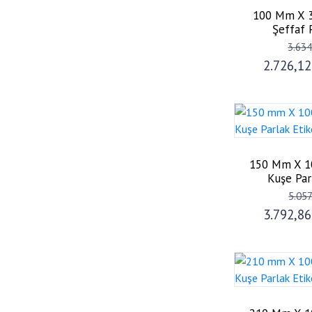
100 Mm X 3
Şeffaf 
3.63
2.726,1
150 Mm X 1
Kuşe Par
5.05
3.792,8