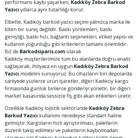
performans kaybı yaşarken,
Kadıköy
Zebra Barkod
Yazıcı
yıllarca aynı tutarlılığı korur.
Elbette, Kadıköy barkod yazıcı seçimi yalnızca marka ile
biten bir süreç değildir. Baskı yöntemleri, baskı
genişliği, baskı hızı, bağlantı seçenekleri, etiket yapısı ve
kullanım yoğunluğu gibi kriterlerin tamamı önemlidir.
Biz de
Barkodsiparis.com
olarak
Kadıköy müşterilerimize tüm bu alanlarda doğru analiz
sağlayarak, ihtiyaca en uygun
Kadıköy
Zebra Barkod
Yazıcı
modelini sunuyoruz. Bu cihazların biri depolarda
saniyede yüzlerce ürün işaretler, diğeri Kadıköy kargo
firmasında günlük binlerce gönderiyi yönetir, bir diğeri
market kasasında sessizce fiş gibi akan etiketleri üretir.
Özellikle Kadıköy lojistik sektöründe
Kadıköy
Zebra
Barkod Yazıcı
kullanımı neredeyse standart haline
gelmiştir. Kargoların hızlı ayrıştırılması, paletlerin
düzenli takip edilmesi ve paketlerin kaybolmadan
ulaşması için Kadıköy barkodun kalitesi kritik önem