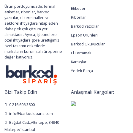
Ürün portföyümüzde; termal
Etiketler
etiketler, ribonlar, barkod
Ribonlar
yazıcılar, el terminalleri ve
sektörel ihtiyaçlara hitap eden
Barkod Yazıcılar
daha pek çok çözüm yer
almaktadır. Ayrıca, işletmelere
Epson Ürünleri
özel ihtiyaçlara göre ürettiğimiz
Barkod Okuyucular
özel tasarım etiketlerle
markaların kurumsal süreçlerine
El Terminali
değer katıyoruz.
Kartuşlar
Yedek Parça
Bizi Takip Edin
Anlaşmalı Kargolar:
0 216 606 3800
info@barkodsiparis.com
Bağdat Cad.,Altıntepe, 34840
Maltepe/İstanbul