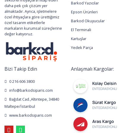
sektörel ihtiyaçlara hitap eden
Barkod Yazıcılar
daha pek çok çözüm yer
almaktadır. Ayrıca, işletmelere
Epson Ürünleri
özel ihtiyaçlara göre ürettiğimiz
Barkod Okuyucular
özel tasarım etiketlerle
markaların kurumsal süreçlerine
El Terminali
değer katıyoruz.
Kartuşlar
Yedek Parça
Bizi Takip Edin
Anlaşmalı Kargolar:
0 216 606 3800
info@barkodsiparis.com
Bağdat Cad.,Altıntepe, 34840
Maltepe/İstanbul
www.barkodsiparis.com