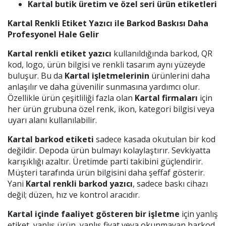
Kartal butik üretim ve özel seri ürün etiketleri
Kartal Renkli Etiket Yazıcı ile Barkod Baskısı Daha
Profesyonel Hale Gelir
Kartal renkli etiket yazıcı
kullanıldığında barkod, QR
kod, logo, ürün bilgisi ve renkli tasarım aynı yüzeyde
buluşur. Bu da
Kartal işletmelerinin
ürünlerini daha
anlaşılır ve daha güvenilir sunmasına yardımcı olur.
Özellikle ürün çeşitliliği fazla olan
Kartal firmaları
için
her ürün grubuna özel renk, ikon, kategori bilgisi veya
uyarı alanı kullanılabilir.
Kartal barkod etiketi
sadece kasada okutulan bir kod
değildir. Depoda ürün bulmayı kolaylaştırır. Sevkiyatta
karışıklığı azaltır. Üretimde parti takibini güçlendirir.
Müşteri tarafında ürün bilgisini daha şeffaf gösterir.
Yani
Kartal renkli barkod yazıcı
, sadece baskı cihazı
değil; düzen, hız ve kontrol aracıdır.
Kartal içinde faaliyet gösteren bir işletme
için yanlış
etiket, yanlış ürün, yanlış fiyat veya okunmayan barkod