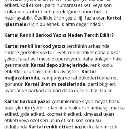
etiketi, koli etiketi, parti numarası etiketi veya son
kullanma tarihi etiketi gerektiğinde bunu hızlıca
hazırlayabilir. Özellikle ürün çeşitliliği fazla olan
Kartal
işletmeleri
için bu esneklik altın değerindedir.
Kartal Renkli Barkod Yazıcı Neden Tercih Edilir?
Kartal renkli barkod yazıcı
tercihinin arkasında
sadece görsellik yoktur. Evet, renkli etiket daha dikkat
çeker; fakat asıl mesele operasyonu daha anlaşılır hale
getirmektir.
Kartal depo süreçlerinde
, renk kodlu
etiketler ürün ayrımını kolaylaştırır.
Kartal
mağazalarında
, kampanya ve raf etiketleri daha net
görünür.
Kartal üretim tesislerinde
, parti bilgileri,
uyarılar ve barkod alanları daha düzenli basılabilir.
Kartal barkod yazıcı
çözümlerinde siyah-beyaz baskı
bazı işler için yeterli olabilir; ancak ürün ambalajı, marka
etiketi, gıda etiketi, kozmetik etiketi, kimyasal uyarı
etiketi veya özel seri ürün etiketi söz konusu
olduğunda
Kartal renkli etiket yazıcı
kullanımı çok