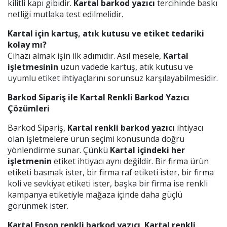
kilitli kapı gibidir.
Kartal barkod yazıcı
tercihinde baskı
netliği mutlaka test edilmelidir.
Kartal için kartuş, atık kutusu ve etiket tedariki
kolay mı?
Cihazı almak işin ilk adımıdır. Asıl mesele,
Kartal
işletmesinin
uzun vadede kartuş, atık kutusu ve
uyumlu etiket ihtiyaçlarını sorunsuz karşılayabilmesidir.
Barkod Sipariş ile Kartal Renkli Barkod Yazıcı
Çözümleri
Barkod Sipariş,
Kartal renkli barkod yazıcı
ihtiyacı
olan işletmelere ürün seçimi konusunda doğru
yönlendirme sunar. Çünkü
Kartal içindeki her
işletmenin
etiket ihtiyacı aynı değildir. Bir firma ürün
etiketi basmak ister, bir firma raf etiketi ister, bir firma
koli ve sevkiyat etiketi ister, başka bir firma ise renkli
kampanya etiketiyle mağaza içinde daha güçlü
görünmek ister.
Kartal Epson renkli barkod yazıcı
,
Kartal renkli